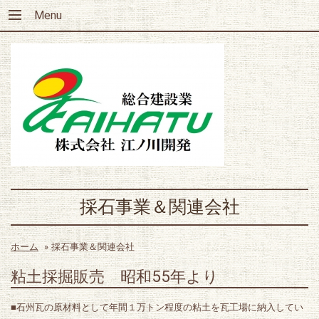
Menu
採石事業＆関連会社
ホーム
»
採石事業＆関連会社
粘土採掘販売 昭和55年より
■石州瓦の原材料として年間１万トン程度の粘土を瓦工場に納入してい